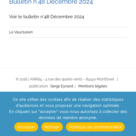
Bulletin n°48 Décembre 2024
Voir le bulletin n°48 Décembre 2024
Le Vauclusien
© 2016 | ANR84 - 4 rue des quatre vents - 84140 Montfavet |
publication :
Serge Eynard
|
Mentions légales
Ce site utilise des cookies afin de réaliser des statistiques
d'audiences et vous proposer une navigation optimale.
En cliquant sur "accepter" vous nous autorisez à collecter des
données de manière anonyme.
Accepter
Refuser
Politique de confidentialité