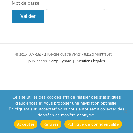
Mot de passe :
© 2016 | ANR84 - 4 rue des quatre vents - 84140 Montfavet |
publication :
Serge Eynard
|
Mentions légales
Ce site utilise des cookies afin de réaliser des statistiques
d'audiences et vous proposer une navigation optimale.
En cliquant sur "accepter" vous nous autorisez à collecter des
données de manière anonyme.
Accepter
Refuser
Politique de confidentialité