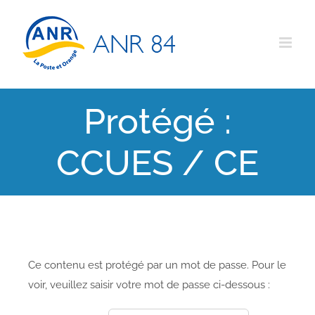
Passer
au
contenu
Protégé :
CCUES / CE
Ce contenu est protégé par un mot de passe. Pour le
voir, veuillez saisir votre mot de passe ci-dessous :