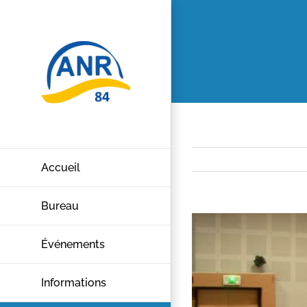
Passer
au
contenu
Accueil
Bureau
Voir
l'image
Événements
agrandie
Informations