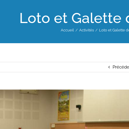
Loto et Galette 
Accueil
Activités
Loto et Galette d
Précéde