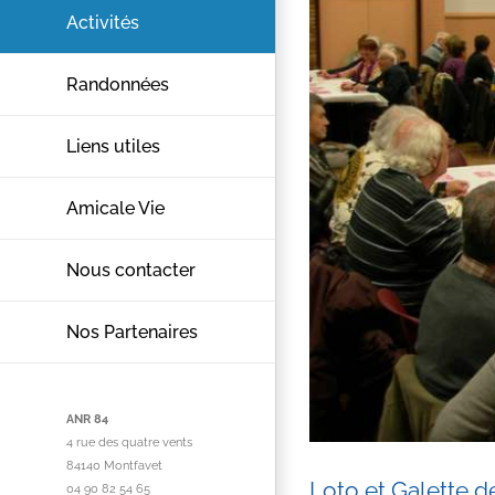
Activités
Randonnées
Liens utiles
Amicale Vie
Nous contacter
Nos Partenaires
ANR 84
4 rue des quatre vents
84140 Montfavet
Loto et Galette d
04 90 82 54 65