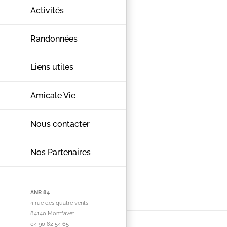
Activités
Randonnées
Liens utiles
Amicale Vie
Nous contacter
Nos Partenaires
ANR 84
4 rue des quatre vents
84140 Montfavet
04 90 82 54 65