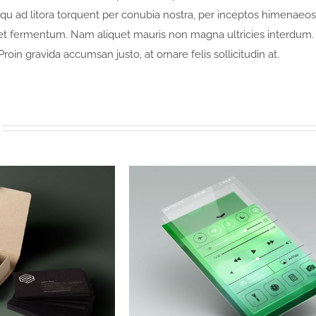
osqu ad litora torquent per conubia nostra, per inceptos himenaeos
met fermentum. Nam aliquet mauris non magna ultricies interdum.
Proin gravida accumsan justo, at ornare felis sollicitudin at.