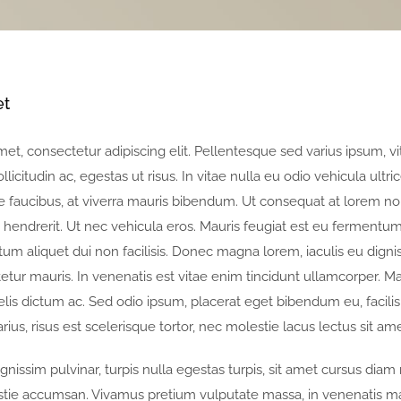
et
et, consectetur adipiscing elit. Pellentesque sed varius ipsum, vi
sollicitudin ac, egestas ut risus. In vitae nulla eu odio vehicula ultri
ue faucibus, at viverra mauris bibendum. Ut consequat at lorem no
hendrerit. Ut nec vehicula eros. Mauris feugiat est eu fermentum
m aliquet dui non facilisis. Donec magna lorem, iaculis eu digni
tetur mauris. In venenatis est vitae enim tincidunt ullamcorper. M
elis dictum ac. Sed odio ipsum, placerat eget bibendum eu, facilis
varius, risus est scelerisque tortor, nec molestie lacus lectus sit a
ignissim pulvinar, turpis nulla egestas turpis, sit amet cursus dia
stie accumsan. Vivamus pretium vulputate massa, in venenatis m