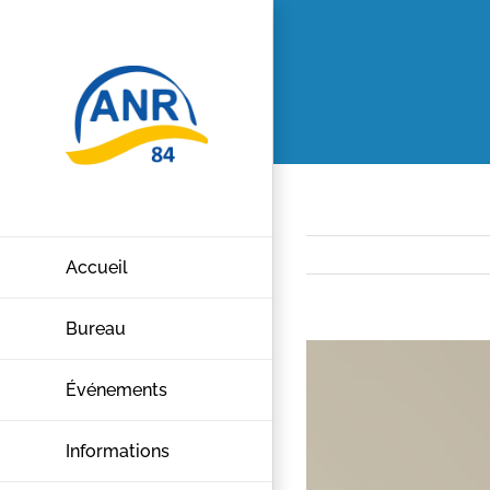
Passer
au
contenu
Accueil
Bureau
View
Larger
Événements
Image
Informations