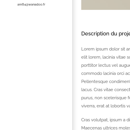
anr84@wanadoo.fr
Description du proj
Lorem ipsum dolor sit am
elit lorem, lacinia vitae 
porttitor lectus vel aug
commodo lacinia orci ac 
Pellentesque condimentu
lacus. Cras vitae consec
purus, non scelerisque f
viverra, erat at lobortis 
Cras volutpat, ipsum a d
Maecenas ultrices mole