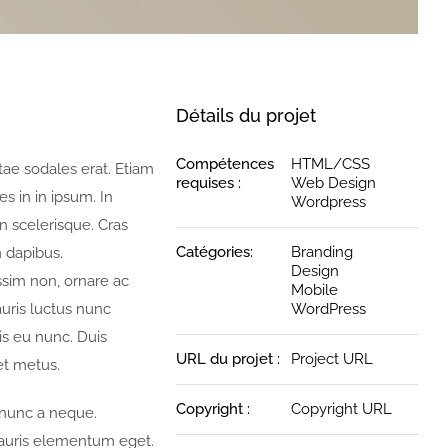
Détails du projet
Compétences
HTML/CSS
tae sodales erat. Etiam
requises :
Web Design
ces in in ipsum. In
Wordpress
n scelerisque. Cras
Catégories:
Branding
 dapibus.
Design
ssim non, ornare ac
Mobile
auris luctus nunc
WordPress
is eu nunc. Duis
URL du projet :
Project URL
met metus.
Copyright :
Copyright URL
m nunc a neque.
auris elementum eget.