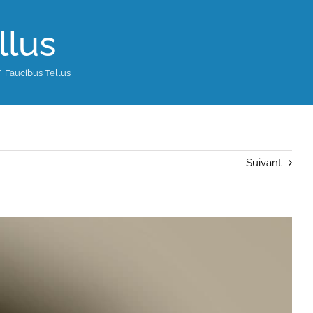
llus
Faucibus Tellus
Suivant