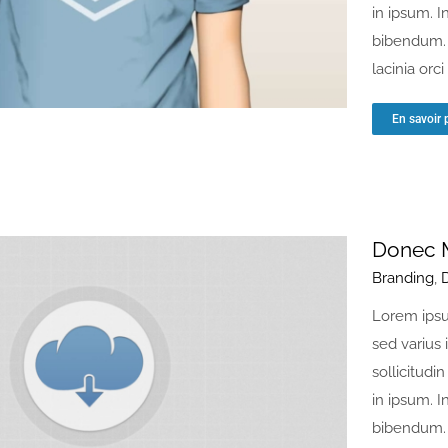
in ipsum. I
bibendum. 
lacinia orci [
En savoir 
Donec M
Branding
,
Lorem ipsu
sed varius 
sollicitudin
in ipsum. I
bibendum. 