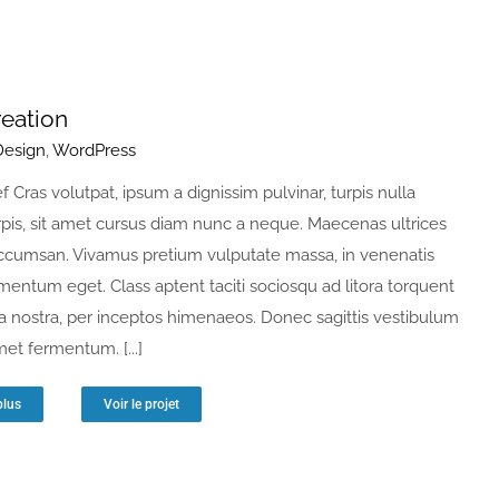
eation
Design
,
WordPress
ef Cras volutpat, ipsum a dignissim pulvinar, turpis nulla
rpis, sit amet cursus diam nunc a neque. Maecenas ultrices
ccumsan. Vivamus pretium vulputate massa, in venenatis
mentum eget. Class aptent taciti sociosqu ad litora torquent
a nostra, per inceptos himenaeos. Donec sagittis vestibulum
amet fermentum. [...]
plus
Voir le projet