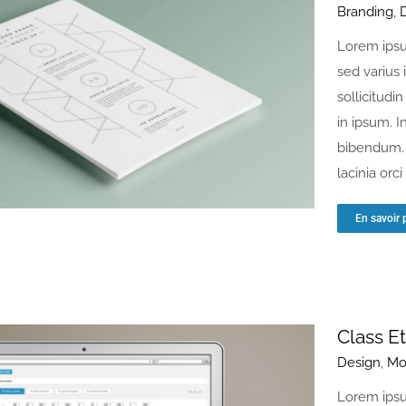
Branding
,
Lorem ipsu
sed varius 
sollicitudin
in ipsum. I
bibendum. 
lacinia orci [
En savoir 
Class E
Design
,
Mo
Lorem ipsu