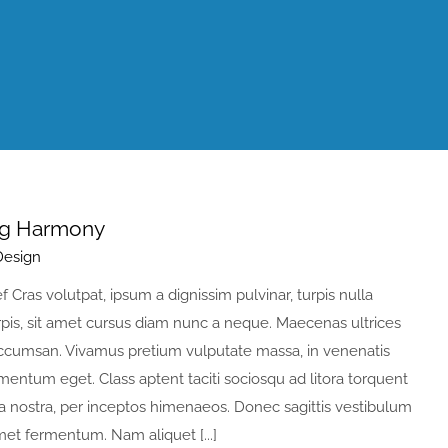
ng Harmony
Design
ef Cras volutpat, ipsum a dignissim pulvinar, turpis nulla
rpis, sit amet cursus diam nunc a neque. Maecenas ultrices
ccumsan. Vivamus pretium vulputate massa, in venenatis
mentum eget. Class aptent taciti sociosqu ad litora torquent
a nostra, per inceptos himenaeos. Donec sagittis vestibulum
amet fermentum. Nam aliquet [...]