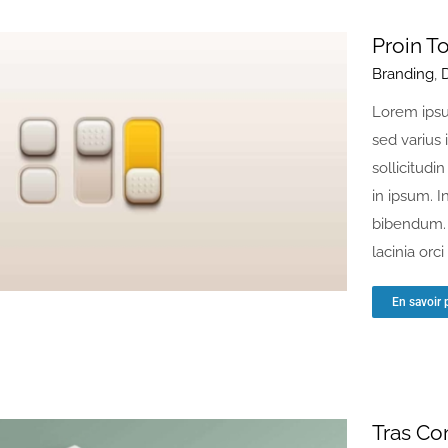
Proin T
Branding
,
Lorem ipsu
sed varius 
sollicitudin
in ipsum. I
bibendum. 
lacinia orci [
En savoir 
Tras C