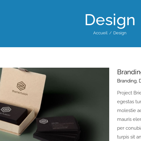
Design
Accueil
Design
Brandi
Branding
,
Project Bri
egestas tu
molestie a
mauris ele
per conubi
turpis sit 