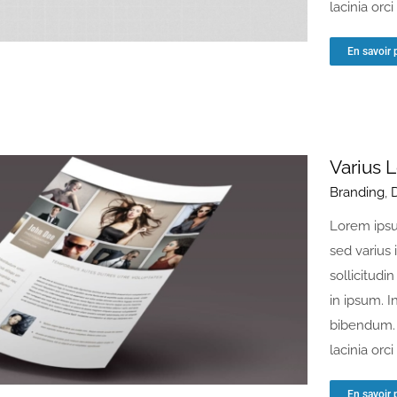
lacinia orci [
En savoir 
Varius 
Branding
,
Lorem ipsu
sed varius 
sollicitudin
in ipsum. I
bibendum. 
lacinia orci [
En savoir 