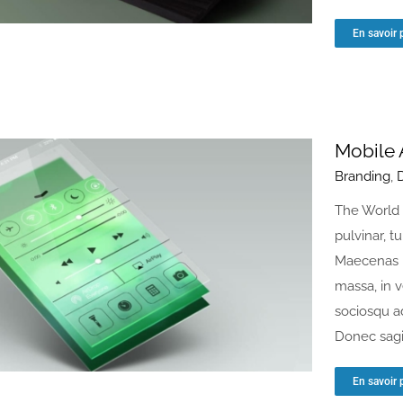
En savoir 
Mobile 
Branding
,
The World 
pulvinar, t
Maecenas u
massa, in 
sociosqu a
Donec sagit
En savoir 