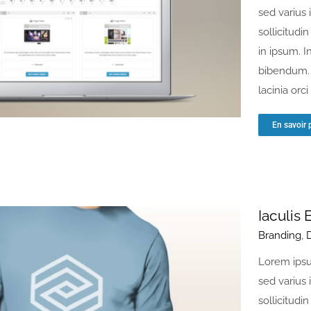
sed varius 
sollicitudin
in ipsum. I
bibendum. 
lacinia orci [
En savoir 
Iaculis 
Branding
,
Lorem ipsu
sed varius 
sollicitudin