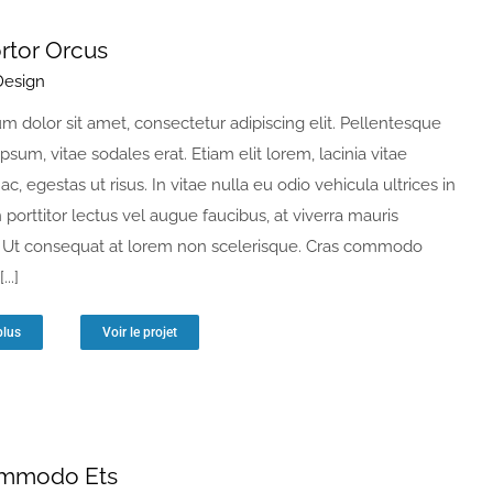
ortor Orcus
Design
m dolor sit amet, consectetur adipiscing elit. Pellentesque
ipsum, vitae sodales erat. Etiam elit lorem, lacinia vitae
 ac, egestas ut risus. In vitae nulla eu odio vehicula ultrices in
n porttitor lectus vel augue faucibus, at viverra mauris
Ut consequat at lorem non scelerisque. Cras commodo
...]
plus
Voir le projet
ommodo Ets