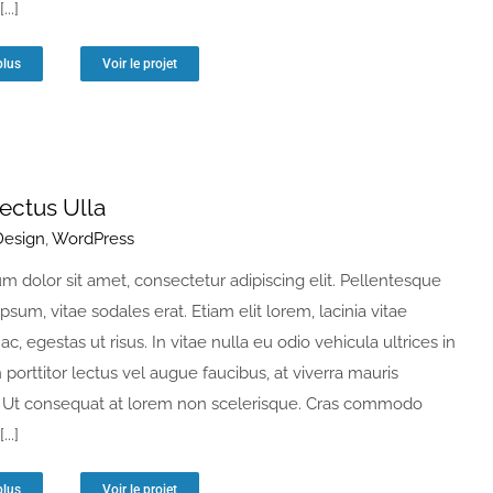
...]
plus
Voir le projet
Lectus Ulla
Design
,
WordPress
m dolor sit amet, consectetur adipiscing elit. Pellentesque
ipsum, vitae sodales erat. Etiam elit lorem, lacinia vitae
 ac, egestas ut risus. In vitae nulla eu odio vehicula ultrices in
n porttitor lectus vel augue faucibus, at viverra mauris
Ut consequat at lorem non scelerisque. Cras commodo
...]
plus
Voir le projet