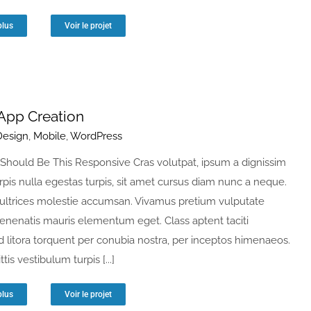
plus
Voir le projet
App Creation
Design
,
Mobile
,
WordPress
Should Be This Responsive Cras volutpat, ipsum a dignissim
urpis nulla egestas turpis, sit amet cursus diam nunc a neque.
ltrices molestie accumsan. Vivamus pretium vulputate
venenatis mauris elementum eget. Class aptent taciti
d litora torquent per conubia nostra, per inceptos himenaeos.
tis vestibulum turpis [...]
plus
Voir le projet