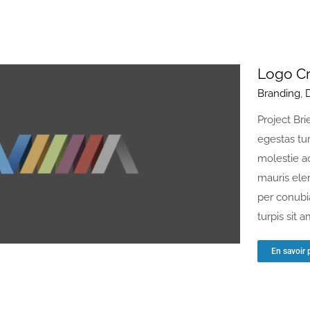
Logo Cr
Branding
,
Project Bri
egestas tu
molestie a
mauris ele
per conubi
turpis sit 
En savoir 